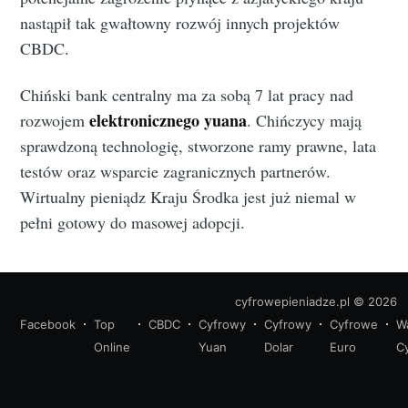
nastąpił tak gwałtowny rozwój innych projektów
CBDC.
Chiński bank centralny ma za sobą 7 lat pracy nad
elektronicznego yuana
rozwojem
. Chińczycy mają
sprawdzoną technologię, stworzone ramy prawne, lata
testów oraz wsparcie zagranicznych partnerów.
Wirtualny pieniądz Kraju Środka jest już niemal w
pełni gotowy do masowej adopcji.
cyfrowepieniadze.pl
© 2026
Facebook
Top
CBDC
Cyfrowy
Cyfrowy
Cyfrowe
W
Online
Yuan
Dolar
Euro
C