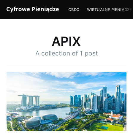
CBDC
WIRTUALNE PIENIĄDZE
APIX
A collection of 1 post