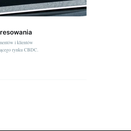
eresowania
mentów i klientów
kującego rynku CBDC.