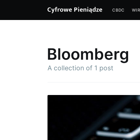
CBDC
WIR
Bloomberg
A collection of 1 post