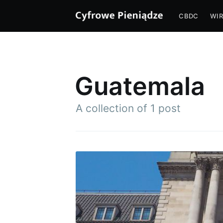
CBDC
WIR
Guatemala
A collection of 1 post