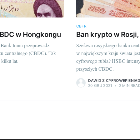
CBFR
e CBDC w Hongkongu
Ban krypto w Rosji
y Bank Iranu przeprowadzi
Szefowa rosyjskiego banku cent
nku centralnego (CBDC). Tak
w największym kraju świata jes
kilku lat.
cyfrowego rubla? HSBC intensyw
przyszłych CBDC.
DAWID Z CYFROWEPIENIAD
20 GRU 2021
•
2 MIN REA