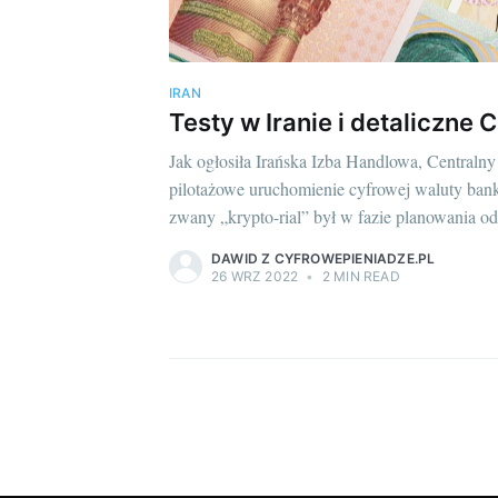
IRAN
Testy w Iranie i detaliczn
Jak ogłosiła Irańska Izba Handlowa, Centraln
pilotażowe uruchomienie cyfrowej waluty ba
zwany „krypto-rial” był w fazie planowania od 
DAWID Z CYFROWEPIENIADZE.PL
26 WRZ 2022
•
2 MIN READ