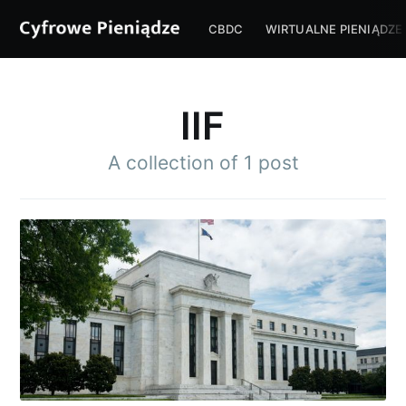
CBDC
WIRTUALNE PIENIĄDZE
IIF
A collection of 1 post