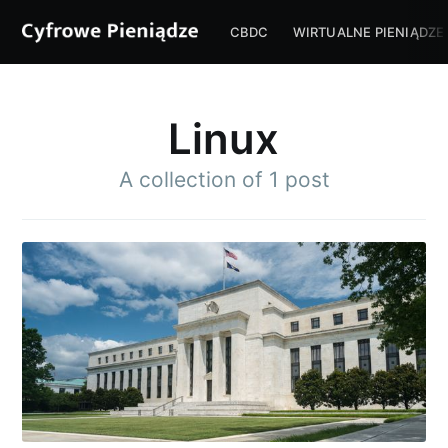
CBDC
WIRTUALNE PIENIĄDZE
Linux
A collection of 1 post