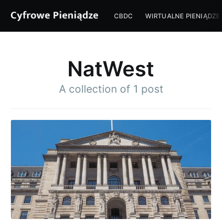
CBDC
WIRTUALNE PIENIĄDZE
NatWest
A collection of 1 post