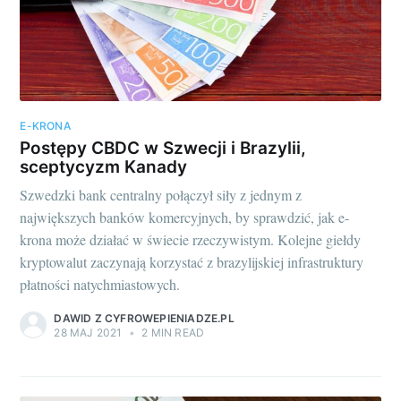
E-KRONA
Postępy CBDC w Szwecji i Brazylii,
sceptycyzm Kanady
Szwedzki bank centralny połączył siły z jednym z
największych banków komercyjnych, by sprawdzić, jak e-
krona może działać w świecie rzeczywistym. Kolejne giełdy
kryptowalut zaczynają korzystać z brazylijskiej infrastruktury
płatności natychmiastowych.
DAWID Z CYFROWEPIENIADZE.PL
28 MAJ 2021
•
2 MIN READ