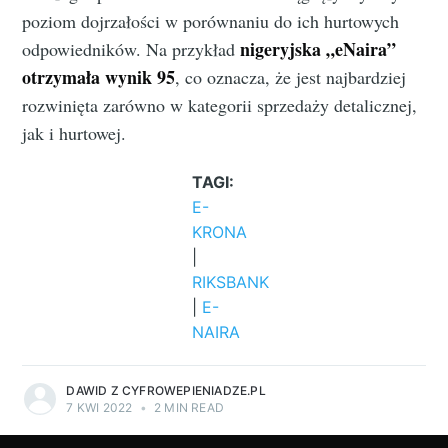
poziom dojrzałości w porównaniu do ich hurtowych
nigeryjska „eNaira”
odpowiedników. Na przykład
otrzymała wynik 95
, co oznacza, że ​​jest najbardziej
rozwinięta zarówno w kategorii sprzedaży detalicznej,
jak i hurtowej.
TAGI:
E-
KRONA
|
RIKSBANK
|
E-
NAIRA
DAWID Z CYFROWEPIENIADZE.PL
7 KWI 2022
•
2 MIN READ