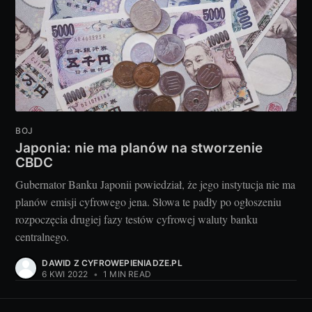
BOJ
Japonia: nie ma planów na stworzenie
CBDC
Gubernator Banku Japonii powiedział, że jego instytucja nie ma
planów emisji cyfrowego jena. Słowa te padły po ogłoszeniu
rozpoczęcia drugiej fazy testów cyfrowej waluty banku
centralnego.
DAWID Z CYFROWEPIENIADZE.PL
6 KWI 2022
•
1 MIN READ