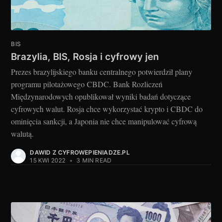
BIS
Brazylia, BIS, Rosja i cyfrowy jen
Prezes brazylijskiego banku centralnego potwierdził plany
programu pilotażowego CBDC. Bank Rozliczeń
Międzynarodowych opublikował wyniki badań dotyczące
cyfrowych walut. Rosja chce wykorzystać krypto i CBDC do
ominięcia sankcji, a Japonia nie chce manipulować cyfrową
walutą.
DAWID Z CYFROWEPIENIADZE.PL
15 KWI 2022
•
3 MIN READ