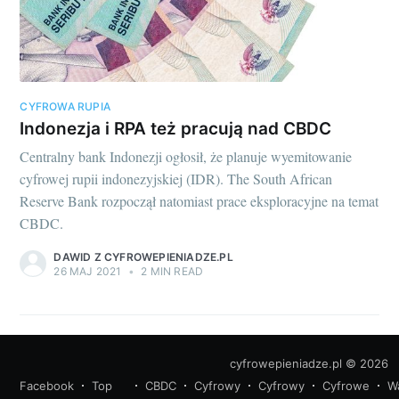
CYFROWA RUPIA
Indonezja i RPA też pracują nad CBDC
Centralny bank Indonezji ogłosił, że planuje wyemitowanie
cyfrowej rupii indonezyjskiej (IDR). The South African
Reserve Bank rozpoczął natomiast prace eksploracyjne na temat
CBDC.
DAWID Z CYFROWEPIENIADZE.PL
26 MAJ 2021
•
2 MIN READ
cyfrowepieniadze.pl
© 2026
Facebook
Top
CBDC
Cyfrowy
Cyfrowy
Cyfrowe
W