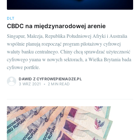
DLT
CBDC na międzynarodowej arenie
Singapur, Malezja, Republika Południowej Afryki i Australia
wspólnie planują rozpocząć program pilotażowy cyfrowej
waluty banku centralnego. Chiny chcą sprawdzać użyteczność
cyfrowego yuana w nowych sektorach, a Wielka Brytania bada
cyfrowe portfele.
DAWID Z CYFROWEPIENIADZE.PL
3 WRZ 2021
•
2 MIN READ