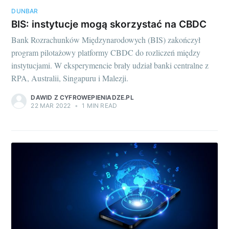
DUNBAR
BIS: instytucje mogą skorzystać na CBDC
Bank Rozrachunków Międzynarodowych (BIS) zakończył
program pilotażowy platformy CBDC do rozliczeń między
instytucjami. W eksperymencie brały udział banki centralne z
RPA, Australii, Singapuru i Malezji.
DAWID Z CYFROWEPIENIADZE.PL
22 MAR 2022
•
1 MIN READ