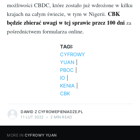
możliwości CBDC, które zostało już wdrożone w kilku
CBK
krajach na całym świecie, w tym w Nigerii.
będzie zbierać uwagi w tej sprawie przez 100 dni
za
pośrednictwem formularza online.
TAGI:
CYFROWY
YUAN
|
PBOC
|
IO
|
KENIA
|
CBK
DAWID Z CYFROWEPIENIADZE.PL
11 LUT 2022
•
2 MIN READ
MORE IN
CYFROWY YUAN