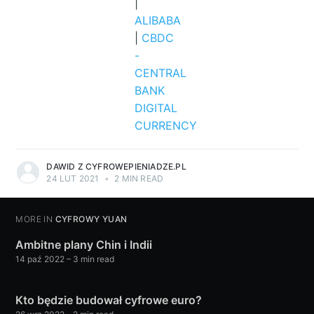
|
ALIBABA
|
CBDC
-
CENTRAL
BANK
DIGITAL
CURRENCY
DAWID Z CYFROWEPIENIADZE.PL
24 LUT 2021
•
2 MIN READ
MORE IN
CYFROWY YUAN
Ambitne plany Chin i Indii
14 paź 2022
– 3 min read
Kto będzie budował cyfrowe euro?