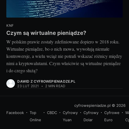
KNF
Czym są wirtualne pieniądze?
W polskim prawie zostały zdefiniowane dopiero w 2018 roku.
Wirtualne pieniądze, bo o nich mowa, wywołują niemałe
kontrowersje, a wielu wciąż nie potrafi wskazać różnicy między
nimi a kryptowalutami. Czym właściwie są wirtualne pieniądze
i do czego służą?
DAWID Z CYFROWEPIENIADZE.PL
23 LUT 2021
•
2 MIN READ
cyfrowepieniadze.pl
© 2026
Facebook
Top
CBDC
Cyfrowy
Cyfrowy
Cyfrowe
W
Online
Yuan
Dolar
Euro
C