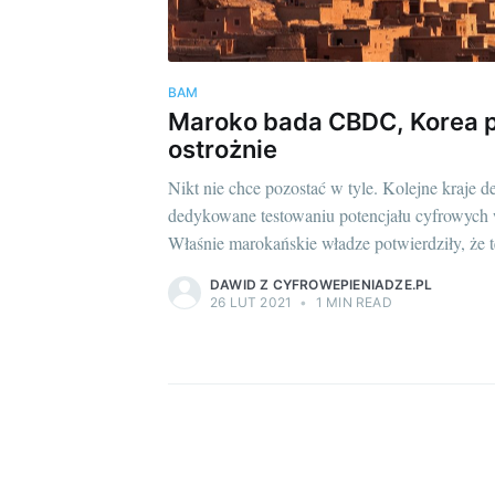
BAM
Maroko bada CBDC, Korea 
ostrożnie
Nikt nie chce pozostać w tyle. Kolejne kraje d
dedykowane testowaniu potencjału cyfrowych 
Właśnie marokańskie władze potwierdziły, że t
DAWID Z CYFROWEPIENIADZE.PL
26 LUT 2021
•
1 MIN READ