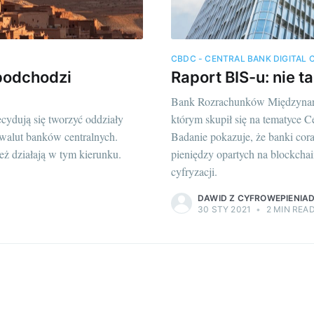
CBDC - CENTRAL BANK DIGITAL
podchodzi
Raport BIS-u: nie t
Bank Rozrachunków Międzynaro
ecydują się tworzyć oddziały
którym skupił się na tematyce 
walut banków centralnych.
Badanie pokazuje, że banki cora
eż działają w tym kierunku.
pieniędzy opartych na blockchai
cyfryzacji.
DAWID Z CYFROWEPIENIAD
30 STY 2021
•
2 MIN REA