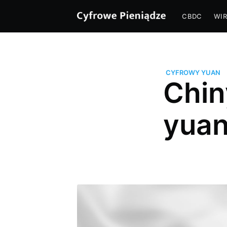
CBDC
WIR
CYFROWY YUAN
Chin
yuan