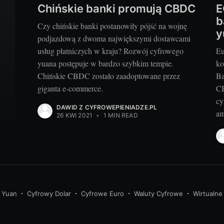
Chińskie banki promują CBDC
E
b
Czy chińskie banki postanowiły pójść na wojnę
y
podjazdową z dwoma największymi dostawcami
usług płatniczych w kraju? Rozwój cyfrowego
Eu
yuana postępuje w bardzo szybkim tempie.
ko
Chińskie CBDC zostało zaadoptowane przez
Ba
giganta e-commerce.
CB
cy
DAWID Z CYFROWEPIENIADZE.PL
am
26 KWI 2021
•
1 MIN READ
 Yuan
Cyfrowy Dolar
Cyfrowe Euro
Waluty Cyfrowe
Wirtualne