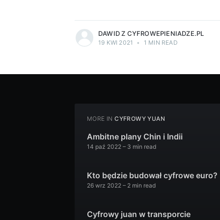
more posts
DAWID Z CYFROWEPIENIADZE.PL
19 KWI 2021
•
1 MIN READ
MORE IN
CYFROWY YUAN
Ambitne plany Chin i Indii
14 paź 2022
– 3 min read
Kto będzie budował cyfrowe euro?
26 wrz 2022
– 2 min read
Cyfrowy juan w transporcie