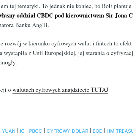
iem tej tematyki. To jednak nie koniec, bo BoE planuje
własny oddział CBDC pod kierownictwem Sir Jona Cu
natora Banku Anglii.
że rozwój w kierunku cyfrowych walut i fintech to efek
 wystąpiła z Unii Europejskiej, jej starania o cyfryzac
zmogły.
cji o
walutach cyfrowych znajdziecie TUTAJ
 YUAN
|
IO
|
PBOC
|
CYFROWY DOLAR
|
BOE
|
HM TREAS