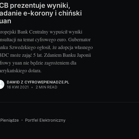
CB prezentuje wyniki,
adanie e-korony i chiński
uan
ropejski Bank Centralny wypuścił wyniki
nsultacji na temat cyfrowego euro. Gubernator
nku Szwedzkiego ogłosił, że adopcja własnego
DC może zająć 5 lat. Zdaniem Banku Japonii
frowy yuan nie będzie zagrożeniem dla
erykańskiego dolara.
DAWID Z CYFROWEPIENIADZE.PL
16 KWI 2021
•
2 MIN READ
 Pieniądze
Portfel Elektroniczny