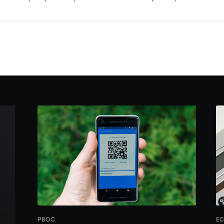
PBOC
E