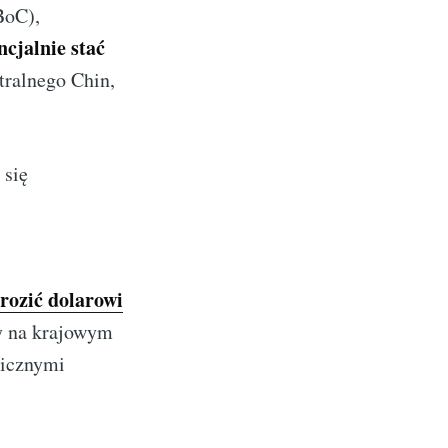
BoC),
cjalnie stać
tralnego Chin,
 się
grozić dolarowi
ny na krajowym
nicznymi