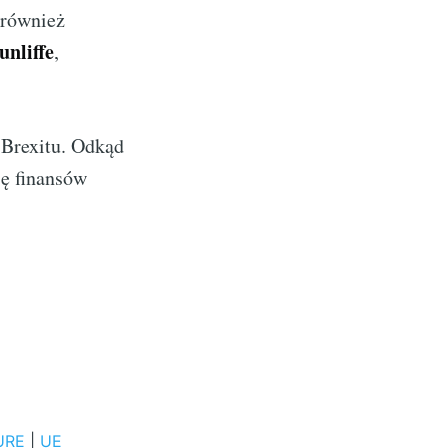
 również
nliffe
,
t Brexitu. Odkąd
ję finansów
URE
|
UE