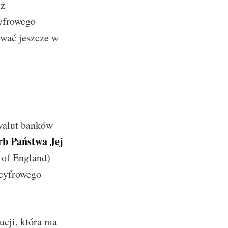
uż
cyfrowego
ewać jeszcze w
 walut banków
rb Państwa Jej
of England)
 cyfrowego
ucji, która ma