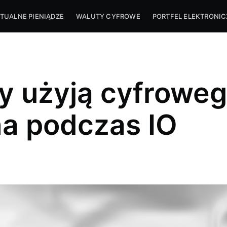
TUALNE PIENIĄDZE
WALUTY CYFROWE
PORTFEL ELEKTRONI
y użyją cyfrowe
a podczas IO