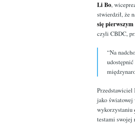
Li Bo
, wicepre
stwierdził, że
się pierwszy
czyli CBDC, pr
“Na nadcho
udostępnić
międzynaro
Przedstawiciel 
jako światowej 
wykorzystaniu
testami swojej 