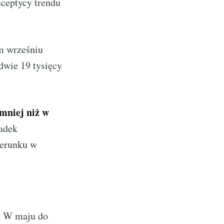
ceptycy trendu
ym wrześniu
dwie 19 tysięcy
 mniej niż w
padek
ierunku w
w. W maju do