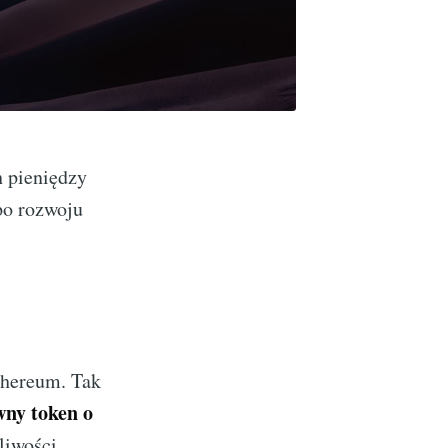
 pieniędzy
po rozwoju
thereum. Tak
wny token o
liwości