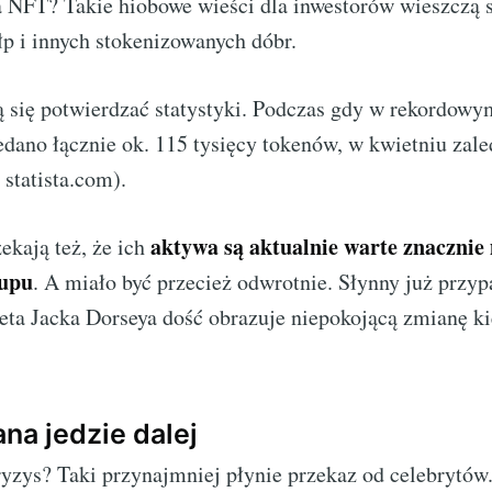
 NFT? Takie hiobowe wieści dla inwestorów wieszczą s
p i innych stokenizowanych dóbr.
ją się potwierdzać statystyki. Podczas gdy w rekordow
edano łącznie ok. 115 tysięcy tokenów, w kwietniu zale
 statista.com).
aktywa są aktualnie warte znacznie
ekają też, że ich
upu
. A miało być przecież odwrotnie. Słynny już przy
eta Jacka Dorseya dość obrazuje niepokojącą zmianę k
na jedzie dalej
ryzys? Taki przynajmniej płynie przekaz od celebrytó