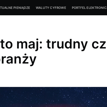
TUALNE PIENIĄDZE
WALUTY CYFROWE
PORTFEL ELEKTRONI
to maj: trudny c
branży