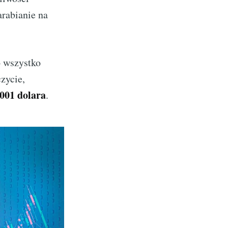
arabianie na
o wszystko
zycie,
,001 dolara
.