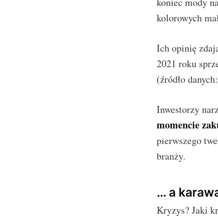
koniec mody na
kolorowych mał
Ich opinię zda
2021 roku sprz
(źródło danych:
Inwestorzy narz
momencie zak
pierwszego twe
branży.
… a karawa
Kryzys? Jaki k