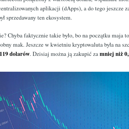
ntralizowanych aplikacji (dApps), a do tego jeszcze z
był sprzedawany ten ekosystem.
e? Chyba faktycznie takie było, bo na początku maja t
robny mak. Jeszcze w kwietniu kryptowaluta była na szc
 119 dolarów
mniej niż 0
. Dzisiaj można ją zakupić za