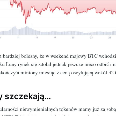
m bardziej bolesny, że w weekend majowy BTC wchodzi
ku Luny rynek się zdołał jednak jeszcze nieco odbić i n
akończyła miniony miesiąc z ceną oscylującą wokół 32 t
y szczekają…
ularności niewymienialnych tokenów mamy już za sobą