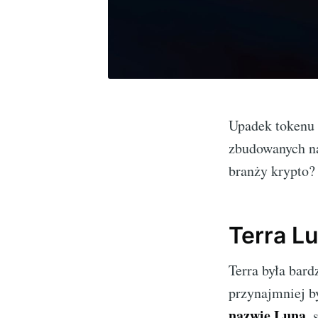
Upadek tokenu 
zbudowanych na
branży krypto?
Terra Lu
Terra była bar
przynajmniej b
nazwie Luna
, 