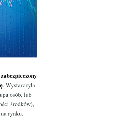
ł zabezpieczony
nę
. Wystarczyła
upa osób, lub
ości środków),
 na rynku,