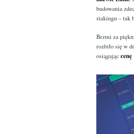
budowania zdece
stakingu – tak 
Brzmi za piękni
rozbiło się w d
cenę
osiągając