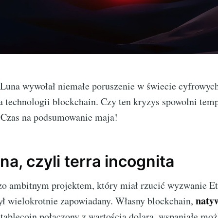
Luna wywołał niemałe poruszenie w świecie cyfrowych
 technologii blockchain. Czy ten kryzys spowolni tem
 Czas na podsumowanie maja!
na, czyli terra incognita
dzo ambitnym projektem, który miał rzucić wyzwanie E
naty
ył wielokrotnie zapowiadany. Własny blockchain,
stablecoin połączony z wartością dolara, wspaniałe moż