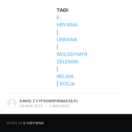
TAGI:
E-
HRYWNA
|
UKRAINA
|
WOŁODYMYR
ZEŁENSKI
|
WOJNA
|
ROSJA
DAWID Z CYFROWEPIENIADZE.PL
28 MAR 2022
•
2 MIN READ
MORE IN
E-HRYWNA