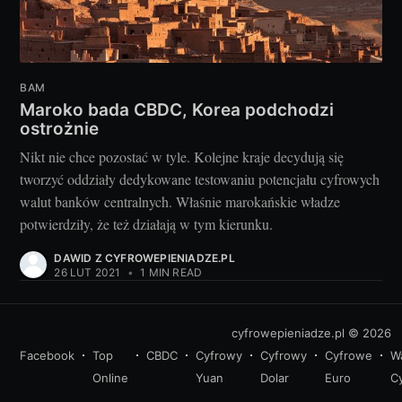
BAM
Maroko bada CBDC, Korea podchodzi
ostrożnie
Nikt nie chce pozostać w tyle. Kolejne kraje decydują się
tworzyć oddziały dedykowane testowaniu potencjału cyfrowych
walut banków centralnych. Właśnie marokańskie władze
potwierdziły, że też działają w tym kierunku.
DAWID Z CYFROWEPIENIADZE.PL
26 LUT 2021
•
1 MIN READ
cyfrowepieniadze.pl
© 2026
Facebook
Top
CBDC
Cyfrowy
Cyfrowy
Cyfrowe
W
Online
Yuan
Dolar
Euro
C