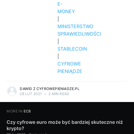
E-
MONEY
|
MINISTERSTWO
SPRAWIEDLIWOŚCI
|
STABLECOIN
|
CYFROWE
PIENIĄDZE
DAWID Z CYFROWEPIENIADZE.PL
28 LUT 2021
•
2 MIN READ
MORE IN
ECB
Czy cyfrowe euro może być bardziej skuteczne niż
krypto?