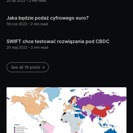
20 lip 2022
– 2 min read
Jaka będzie podaż cyfrowego euro?
16 cze 2022
– 2 min read
SWIFT chce testować rozwiązania pod CBDC
20 maj 2022
– 2 min read
See all 19 posts →