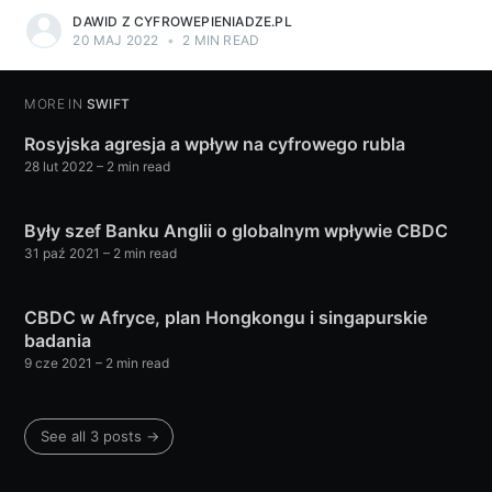
DAWID Z CYFROWEPIENIADZE.PL
20 MAJ 2022
•
2 MIN READ
MORE IN
SWIFT
Rosyjska agresja a wpływ na cyfrowego rubla
28 lut 2022
– 2 min read
Były szef Banku Anglii o globalnym wpływie CBDC
31 paź 2021
– 2 min read
CBDC w Afryce, plan Hongkongu i singapurskie
badania
9 cze 2021
– 2 min read
See all 3 posts →