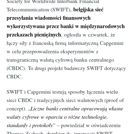
Society for Worldwide Interbank Financial
belgijska sieć
Telecommunication (SWIFT),
przesyłania wiadomości finansowych
wykorzystywana przez banki w międzynarodowych
przekazach pieniężnych
, ogłosiła w czwartek, że
łączy siły z francuską firmą informatyczną Capgemini
w celu przeprowadzenia eksperymentów z
transgraniczną walutą cyfrową banku centralnego
(CBDC). To drugi projekt badawczy SWIFT dotyczący
CBDC.
SWIFT i Capgemini testują sposoby łączenia wielu
sieci CBDC i tradycyjnych sieci walutowych (proof of
concept). „
Liczne banki centralne opracowują własne
waluty cyfrowe w oparciu o różne technologie,
standardy i protokoły
” – powiedział w oświadczeniu
Thomas Zschach, dyrektor ds. innowacji SWIFT.