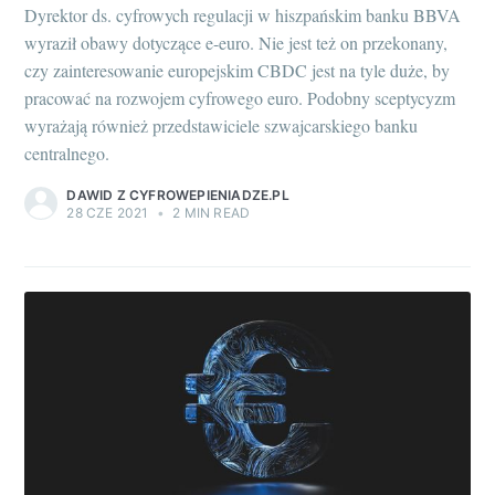
Dyrektor ds. cyfrowych regulacji w hiszpańskim banku BBVA
wyraził obawy dotyczące e-euro. Nie jest też on przekonany,
czy zainteresowanie europejskim CBDC jest na tyle duże, by
pracować na rozwojem cyfrowego euro. Podobny sceptycyzm
wyrażają również przedstawiciele szwajcarskiego banku
centralnego.
DAWID Z CYFROWEPIENIADZE.PL
28 CZE 2021
•
2 MIN READ