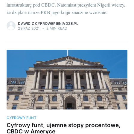
infrastrukturę pod CBDC. Natomiast prezydent Nigerii wierzy,
że dzięki e-nairze PKB jego kraju znacznie wzrośnie.
DAWID Z CYFROWEPIENIADZE.PL
29 PAŹ 2021
•
2 MIN READ
CYFROWY FUNT
Cyfrowy funt, ujemne stopy procentowe,
CBDC w Ameryce