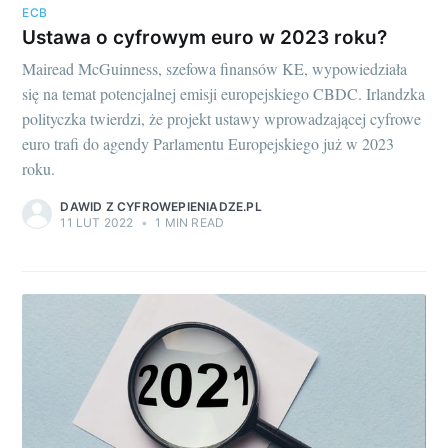
ECB
Ustawa o cyfrowym euro w 2023 roku?
Mairead McGuinness, szefowa finansów KE, wypowiedziała
się na temat potencjalnej emisji europejskiego CBDC. Irlandzka
polityczka twierdzi, że projekt ustawy wprowadzającej cyfrowe
euro trafi do agendy Parlamentu Europejskiego już w 2023
roku.
DAWID Z CYFROWEPIENIADZE.PL
11 LUT 2022
•
1 MIN READ