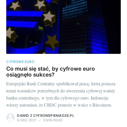
CYFROWE EURO
Co musi się stać, by cyfrowe euro
osiągnęło sukces?
Europejski Bank Centralny opublikował pracę, która porusza
temat warunków potrzebnych do stworzenia cyfrowej waluty
banku centralnego, w tym dla cyfrowego euro. Indonezja
wierzy natomiast, że CBDC pomoże w walce z Bitcoinem.
DAWID Z CYFROWEPIENIADZE.PL
6 GRU 2021
•
2 MIN READ