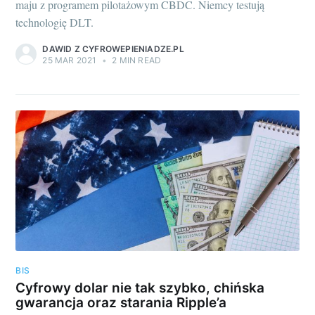
maju z programem pilotażowym CBDC. Niemcy testują
technologię DLT.
DAWID Z CYFROWEPIENIADZE.PL
25 MAR 2021
•
2 MIN READ
BIS
Cyfrowy dolar nie tak szybko, chińska
gwarancja oraz starania Ripple’a