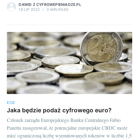
DAWID Z CYFROWEPIENIADZE.PL
18 LIP 2022
•
3 MIN READ
ECB
Jaka będzie podaż cyfrowego euro?
Członek zarządu Europejskiego Banku Centralnego Fabio
Panetta zasugerował, że potencjalne europejskie CBDC może
mieć ograniczoną liczbę wyemitowanych tokenów w liczbie 1,5