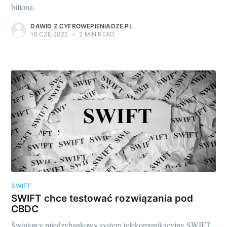
biliona.
DAWID Z CYFROWEPIENIADZE.PL
16 CZE 2022
•
2 MIN READ
SWIFT
SWIFT chce testować rozwiązania pod
CBDC
Światowy międzybankowy system telekomunikacyjny SWIFT