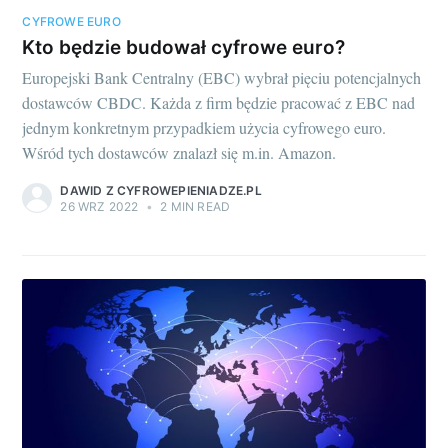
CYFROWE EURO
Kto będzie budował cyfrowe euro?
Europejski Bank Centralny (EBC) wybrał pięciu potencjalnych
dostawców CBDC. Każda z firm będzie pracować z EBC nad
jednym konkretnym przypadkiem użycia cyfrowego euro.
Wśród tych dostawców znalazł się m.in. Amazon.
DAWID Z CYFROWEPIENIADZE.PL
26 WRZ 2022
•
2 MIN READ