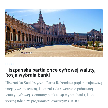
PBOC
Hiszpańska partia chce cyfrowej waluty,
Rosja wybrała banki
Hiszpańska Socjalistyczna Partia Robotnicza popiera najnowszą
inicjatywę społeczną, która zakłada stworzenie publicznej
waluty cyfrowej. Centralny bank Rosji wybrał banki, które
wezmą udział w programie pilotażowym CBDC.