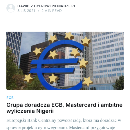
DAWID Z CYFROWEPIENIADZE.PL
8 LIS 2021
•
2 MIN READ
ECB
Grupa doradcza ECB, Mastercard i ambitne
wyliczenia Nigerii
Europejski Bank Centralny powołał radę, która ma doradzać w
sprawie projektu cyfrowego euro. Mastercard przygotowuje