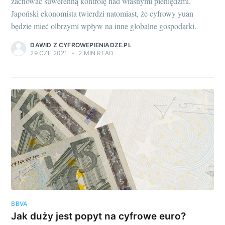
zachować suwerenną kontrolę nad własnymi pieniędzmi.
Japoński ekonomista twierdzi natomiast, że cyfrowy yuan
będzie mieć olbrzymi wpływ na inne globalne gospodarki.
DAWID Z CYFROWEPIENIADZE.PL
29 CZE 2021
•
2 MIN READ
BBVA
Jak duży jest popyt na cyfrowe euro?