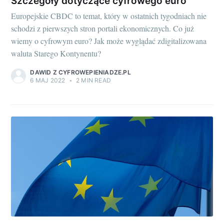
Szczegóły dotyczące cyfrowego euro
Europejskie CBDC to temat, który w ostatnich tygodniach nie
schodzi z pierwszych stron portali ekonomicznych. Co już
wiemy o cyfrowym euro? Jak może wyglądać zdigitalizowana
waluta Starego Kontynentu?
DAWID Z CYFROWEPIENIADZE.PL
6 MAJ 2022
•
2 MIN READ