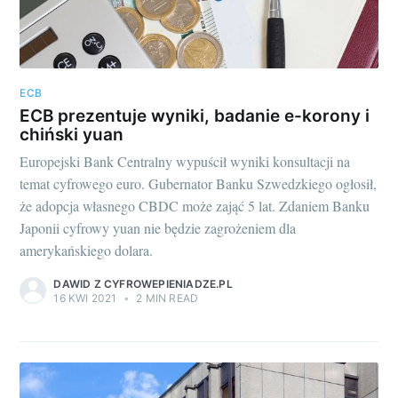
ECB
ECB prezentuje wyniki, badanie e-korony i
chiński yuan
Europejski Bank Centralny wypuścił wyniki konsultacji na
temat cyfrowego euro. Gubernator Banku Szwedzkiego ogłosił,
że adopcja własnego CBDC może zająć 5 lat. Zdaniem Banku
Japonii cyfrowy yuan nie będzie zagrożeniem dla
amerykańskiego dolara.
DAWID Z CYFROWEPIENIADZE.PL
16 KWI 2021
•
2 MIN READ