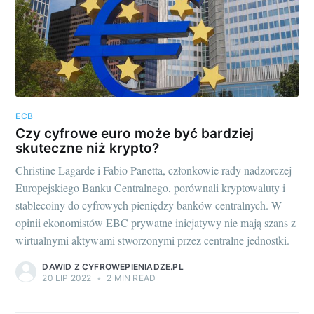
ECB
Czy cyfrowe euro może być bardziej
skuteczne niż krypto?
Christine Lagarde i Fabio Panetta, członkowie rady nadzorczej
Europejskiego Banku Centralnego, porównali kryptowaluty i
stablecoiny do cyfrowych pieniędzy banków centralnych. W
opinii ekonomistów EBC prywatne inicjatywy nie mają szans z
wirtualnymi aktywami stworzonymi przez centralne jednostki.
DAWID Z CYFROWEPIENIADZE.PL
20 LIP 2022
•
2 MIN READ