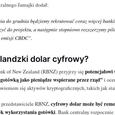
tralnego Jamajki dodał:
ia do grudnia będziemy rekrutować coraz więcej bankó
yć do projektu, a następnie stopniowo rozszerzymy pil
ę emisji CBDC”.
andzki dolar cyfrowy?
potencjałow
nk of New Zealand (RBNZ) przyjrzy się
 gotówką jako pieniądze wspierane przez rząd”
i oce
wieniem się aktywów kryptograficznych, takich jak sta
cyfrowy dolar może być rem
ą przedstawiciele RBNZ,
ek wykorzystania gotówki
. Bank centralny rozpocznie