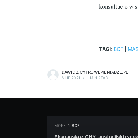
konsultacje w 
TAGI:
BOF
|
MA
more posts
DAWID Z CYFROWEPIENIADZE.PL
8 LIP 2021
•
1 MIN READ
MORE IN
BOF
Ekspansja e-CNY, australijski ryne