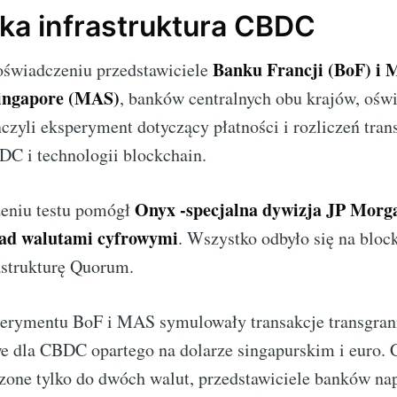
ka infrastruktura CBDC
Banku Francji (BoF) i 
świadczeniu przedstawiciele
Singapore (MAS)
, banków centralnych obu krajów, oświ
czyli eksperyment dotyczący płatności i rozliczeń tran
DC i technologii blockchain.
Onyx -specjalna dywizja JP Morg
eniu testu pomógł
nad walutami cyfrowymi
. Wszystko odbyło się na bloc
astrukturę Quorum.
rymentu BoF i MAS symulowały transakcje transgrani
 dla CBDC opartego na dolarze singapurskim i euro. C
zone tylko do dwóch walut, przedstawiciele banków nap