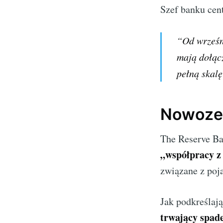
Szef banku cen
“Od wrześn
mają dołącz
pełną skal
Nowozel
The Reserve Ba
„współpracy z
związane z poja
Jak podkreślaj
trwający spad