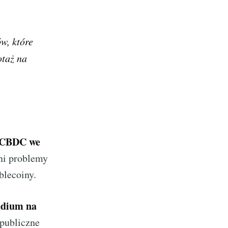
w, które
otaż na
i CBDC we
ni problemy
blecoiny.
edium na
 publiczne