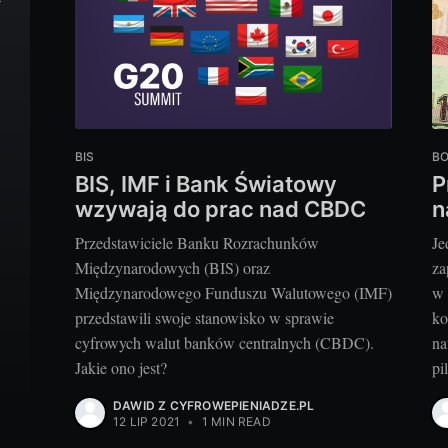
BIS
B
BIS, IMF i Bank Światowy
P
wzywają do prac nad CBDC
n
Przedstawiciele Banku Rozrachunków
Je
Międzynarodowych (BIS) oraz
za
Międzynarodowego Funduszu Walutowego (IMF)
w 
przedstawili swoje stanowisko w sprawie
ko
cyfrowych walut banków centralnych (CBDC).
na
Jakie ono jest?
pi
DAWID Z CYFROWEPIENIADZE.PL
12 LIP 2021
•
1 MIN READ