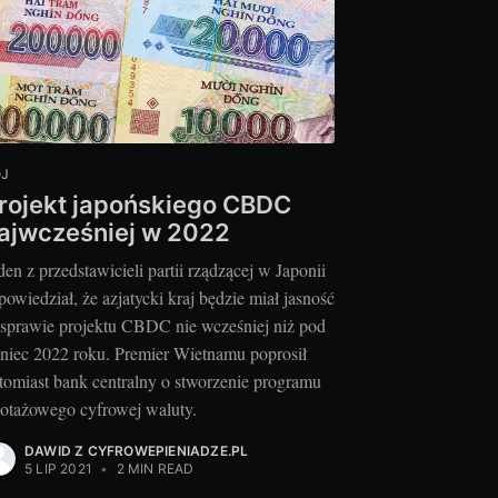
OJ
rojekt japońskiego CBDC
ajwcześniej w 2022
den z przedstawicieli partii rządzącej w Japonii
powiedział, że azjatycki kraj będzie miał jasność
sprawie projektu CBDC nie wcześniej niż pod
niec 2022 roku. Premier Wietnamu poprosił
tomiast bank centralny o stworzenie programu
lotażowego cyfrowej waluty.
DAWID Z CYFROWEPIENIADZE.PL
5 LIP 2021
•
2 MIN READ