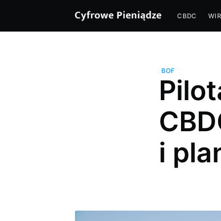
CBDC
WIR
BOF
Pilo
CBDC
i pl