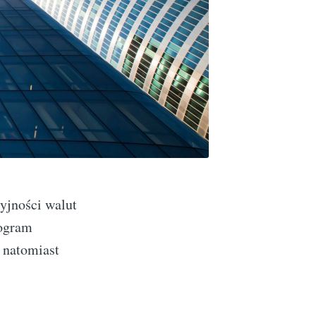
yjności walut
rogram
 natomiast