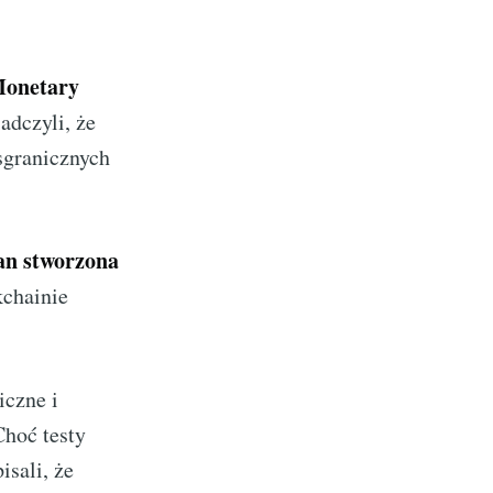
Monetary
adczyli, że
sgranicznych
an stworzona
kchainie
czne i
hoć testy
isali, że