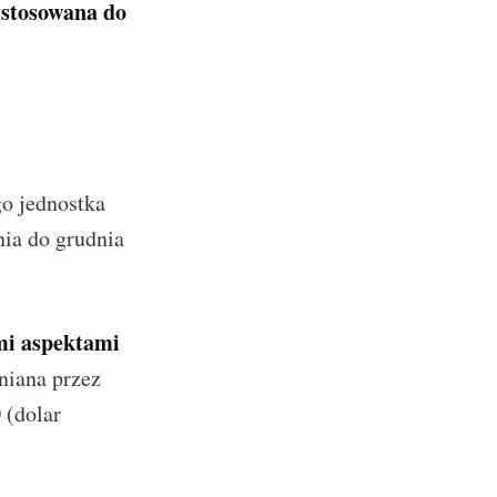
ystosowana do
go jednostka
ia do grudnia
mi aspektami
niana przez
 (dolar