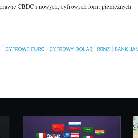
sprawie CBDC i nowych, cyfrowych form pieniężnych.
S
|
CYFROWE EURO
|
CYFROWY DOLAR
|
RBNZ
|
BANK JA
k