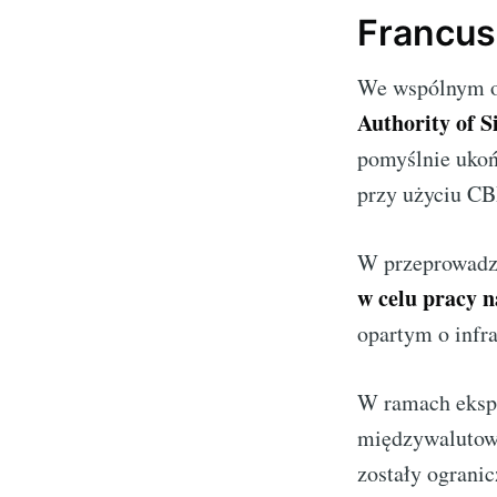
Francus
We wspólnym o
Authority of 
pomyślnie ukoń
przy użyciu CB
W przeprowadz
w celu pracy 
opartym o infr
W ramach ekspe
międzywalutowe
zostały ogranic