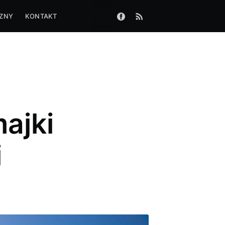
CZNY
KONTAKT
ajki
i