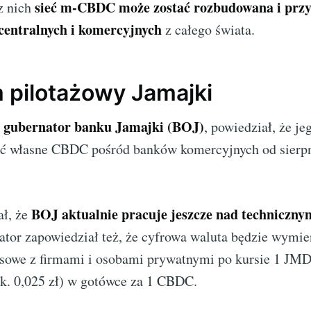
sieć m-CBDC może zostać rozbudowana i prz
z nich
centralnych i komercyjnych
z całego świata.
 pilotażowy Jamajki
, gubernator banku Jamajki (BOJ)
, powiedział, że je
ać własne CBDC pośród banków komercyjnych od sierpn
BOJ aktualnie pracuje jeszcze nad techniczny
ał, że
ator zapowiedział też, że cyfrowa waluta będzie wymie
ansowe z firmami i osobami prywatnymi po kursie 1 JMD
ok. 0,025 zł) w gotówce za 1 CBDC.