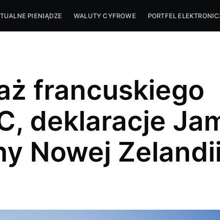
TUALNE PIENIĄDZE
WALUTY CYFROWE
PORTFEL ELEKTRONI
taż francuskiego
, deklaracje Jam
any Nowej Zelandi