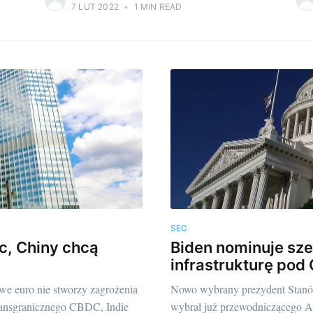
7 LUT 2022
•
1 MIN READ
SEC
c, Chiny chcą
Biden nominuje sze
infrastrukturę pod
we euro nie stworzy zagrożenia
Nowo wybrany prezydent Stanów
transgranicznego CBDC, Indie
wybrał już przewodniczącego A