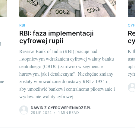
RBI
CY
RBI: faza implementacji
Re
cyfrowej rupii
cy
ł
Reserve Bank of India (RBI) pracuje nad
Kil
h
„stopniowym wdrażaniem cyfrowej waluty banku
ust
centralnego (CBDC) zarówno w segmencie
apl
hurtowym, jak i detalicznym”. Niezbędne zmiany
cyf
ne
zostały wprowadzone do ustawy RBI z 1934 r.,
aby umożliwić bankowi centralnemu pilotowanie i
wydawanie waluty cyfrowej.
DAWID Z CYFROWEPIENIADZE.PL
28 LIP 2022
•
1 MIN READ