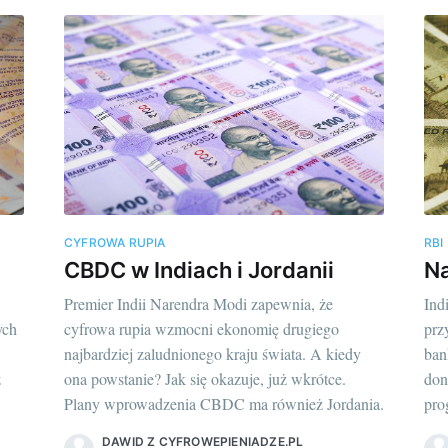
CYFROWA RUPIA
RBI
CBDC w Indiach i Jordanii
Na
Premier Indii Narendra Modi zapewnia, że
Ind
ych
cyfrowa rupia wzmocni ekonomię drugiego
prz
najbardziej zaludnionego kraju świata. A kiedy
ban
ż
ona powstanie? Jak się okazuje, już wkrótce.
don
Plany wprowadzenia CBDC ma również Jordania.
pro
DAWID Z CYFROWEPIENIADZE.PL