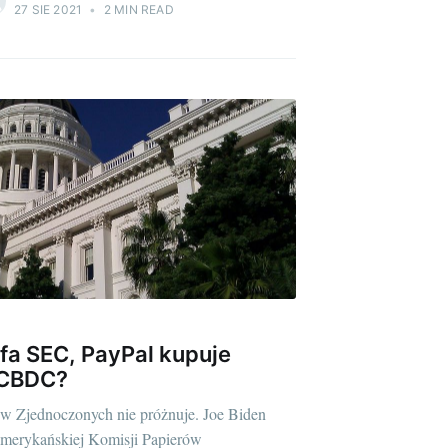
27 SIE 2021
•
2 MIN READ
fa SEC, PayPal kupuje
 CBDC?
 Zjednoczonych nie próżnuje. Joe Biden
merykańskiej Komisji Papierów