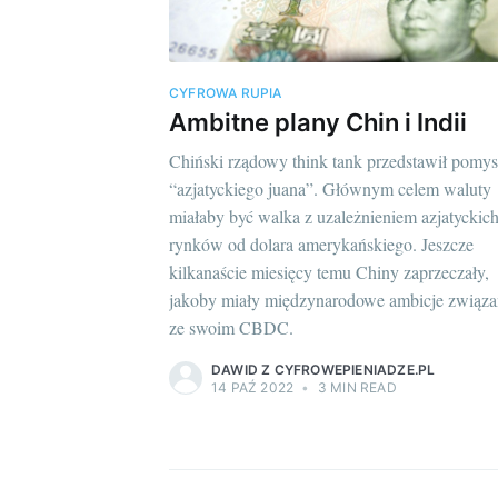
CYFROWA RUPIA
Ambitne plany Chin i Indii
Chiński rządowy think tank przedstawił pomys
“azjatyckiego juana”. Głównym celem waluty
miałaby być walka z uzależnieniem azjatyckic
rynków od dolara amerykańskiego. Jeszcze
kilkanaście miesięcy temu Chiny zaprzeczały,
jakoby miały międzynarodowe ambicje związa
ze swoim CBDC.
DAWID Z CYFROWEPIENIADZE.PL
14 PAŹ 2022
•
3 MIN READ