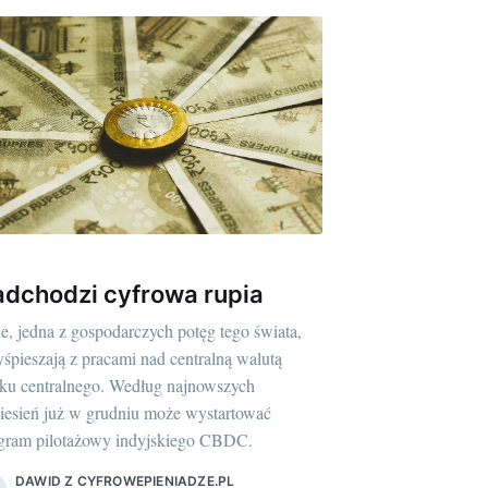
dchodzi cyfrowa rupia
ie, jedna z gospodarczych potęg tego świata,
yśpieszają z pracami nad centralną walutą
ku centralnego. Według najnowszych
iesień już w grudniu może wystartować
gram pilotażowy indyjskiego CBDC.
DAWID Z CYFROWEPIENIADZE.PL