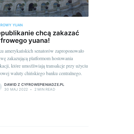
FROWY YUAN
publikanie chcą zakazać
frowego yuana!
ku amerykańskich senatorów zaproponowało
awę zakazującą platformom hostowania
ikacji, które umożliwiają transakcje przy użyciu
rowej waluty chińskiego banku centralnego.
DAWID Z CYFROWEPIENIADZE.PL
30 MAJ 2022
•
2 MIN READ