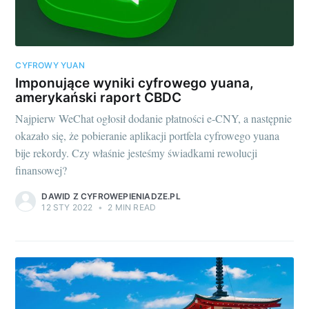
CYFROWY YUAN
Imponujące wyniki cyfrowego yuana,
amerykański raport CBDC
Najpierw WeChat ogłosił dodanie płatności e-CNY, a następnie
okazało się, że pobieranie aplikacji portfela cyfrowego yuana
bije rekordy. Czy właśnie jesteśmy świadkami rewolucji
finansowej?
DAWID Z CYFROWEPIENIADZE.PL
12 STY 2022
•
2 MIN READ