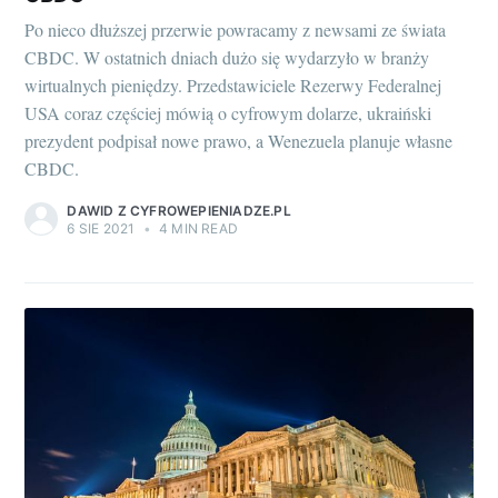
Po nieco dłuższej przerwie powracamy z newsami ze świata
CBDC. W ostatnich dniach dużo się wydarzyło w branży
wirtualnych pieniędzy. Przedstawiciele Rezerwy Federalnej
USA coraz częściej mówią o cyfrowym dolarze, ukraiński
prezydent podpisał nowe prawo, a Wenezuela planuje własne
CBDC.
DAWID Z CYFROWEPIENIADZE.PL
6 SIE 2021
•
4 MIN READ