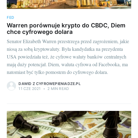
FED
Warren porównuje krypto do CBDC, Diem
chce cyfrowego dolara
Senator Elizabeth Warren przestrzega przed zagrożeniem, jakie
niosą za sobą kryptowaluty. Była kandydatka na prezydenta
USA powiedziała też, że cyfrowe waluty banków centralnych
mają duży potencjał. Diem, waluta cyfrowa od Facebooka, ma
natomiast być tylko pomostem do cyfrowego dolara.
DAWID Z CYFROWEPIENIADZE.PL
11 CZE 2021
•
2 MIN READ