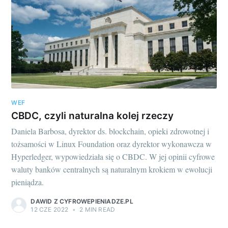
WEF
CBDC, czyli naturalna kolej rzeczy
Daniela Barbosa, dyrektor ds. blockchain, opieki zdrowotnej i
tożsamości w Linux Foundation oraz dyrektor wykonawcza w
Hyperledger, wypowiedziała się o CBDC. W jej opinii cyfrowe
waluty banków centralnych są naturalnym krokiem w ewolucji
pieniądza.
DAWID Z CYFROWEPIENIADZE.PL
12 CZE 2022
•
2 MIN READ