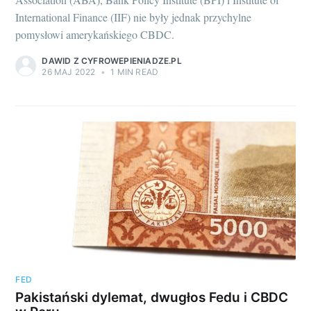
International Finance (IIF) nie były jednak przychylne
pomysłowi amerykańskiego CBDC.
DAWID Z CYFROWEPIENIADZE.PL
26 MAJ 2022
•
1 MIN READ
FED
Pakistański dylemat, dwugłos Fedu i CBDC