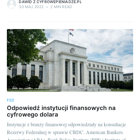
DAWID Z CYFROWEPIENIADZE.PL
30 MAJ 2022
•
2 MIN READ
FED
Odpowiedź instytucji finansowych na
cyfrowego dolara
Instytucje z branży finansowej odpowiedziały na konsultacje
Rezerwy Federalnej w sprawie CBDC. American Bankers
Association (ABA), Bank Policy Institute (BPI) i Institute of