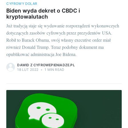
CYFROWY DOLAR
Biden wyda dekret o CBDC i
kryptowalutach
Już tradycją staje się wydawanie rozporządzeń wykonawczych
dotyczących zasobów cyfrowych przez prezydentów USA.
Robił to Barack Obama, swój własny executive order miał
również Donald Trump. Teraz podobny dokument ma
opublikować administracja Joe Bidena.
DAWID Z CYFROWEPIENIADZE.PL
18 LUT 2022
•
1 MIN READ